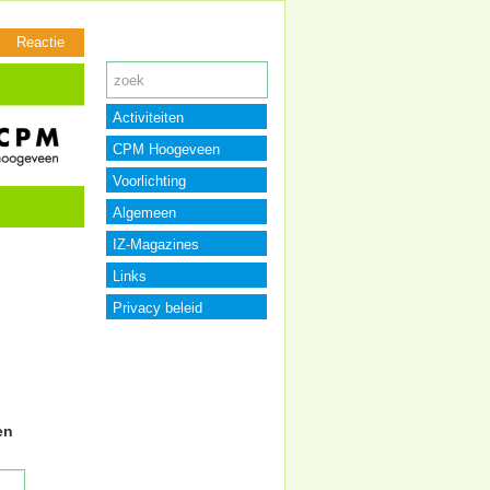
Reactie
Activiteiten
CPM Hoogeveen
Voorlichting
Algemeen
IZ-Magazines
Links
Privacy beleid
en